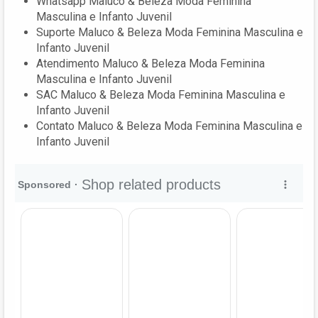
Whatsapp Maluco & Beleza Moda Feminina
Masculina e Infanto Juvenil
Suporte Maluco & Beleza Moda Feminina Masculina e
Infanto Juvenil
Atendimento Maluco & Beleza Moda Feminina
Masculina e Infanto Juvenil
SAC Maluco & Beleza Moda Feminina Masculina e
Infanto Juvenil
Contato Maluco & Beleza Moda Feminina Masculina e
Infanto Juvenil