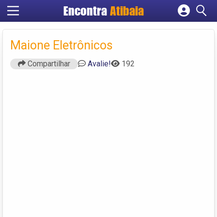
Encontra
Atibaia
Cadastrar empresa
Fazer login
Maione Eletrônicos
Criar conta
Compartilhar
Avalie!
192