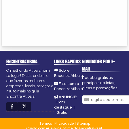
ENCONTRAATIBAIA
LINKS RÁPIDOS
NOVIDADES POR E-
MAIL
O melhor de Atibaia num
Sobre
só lugar! Dicas, onde ir, o
EncontraAtibaia
Receba grátis as
que fazer, as melhores
principais notícias,
Fale com o
empresas, locais, serviços e
dicas e promoções
EncontraAtibaia
muito mais no guia
Encontra Atibaia.
ANUNCIE
:
Com
destaque
|
Grátis
Termos
|
Privacidade
|
Sitemap
Criado com ❤️ e ☕ pelo time do EncontraBrasil