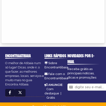
ENCONTRAATIBAIA
LINKS RÁPIDOS
NOVIDADES POR E-
MAIL
O melhor de Atibaia num
Sobre
só lugar! Dicas, onde ir, o
EncontraAtibaia
Receba grátis as
que fazer, as melhores
principais notícias,
Fale com o
empresas, locais, serviços e
dicas e promoções
EncontraAtibaia
muito mais no guia
Encontra Atibaia.
ANUNCIE
:
Com
destaque
|
Grátis