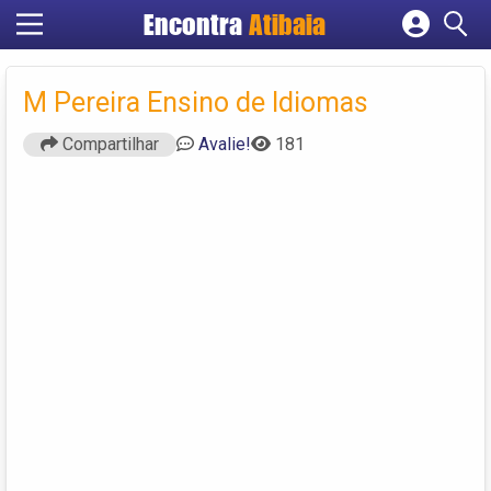
Encontra
Atibaia
Cadastrar empresa
Fazer login
M Pereira Ensino de Idiomas
Criar conta
Compartilhar
Avalie!
181