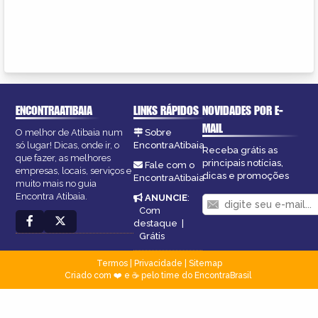
ENCONTRAATIBAIA
LINKS RÁPIDOS
NOVIDADES POR E-
MAIL
O melhor de Atibaia num
Sobre
só lugar! Dicas, onde ir, o
EncontraAtibaia
Receba grátis as
que fazer, as melhores
principais notícias,
Fale com o
empresas, locais, serviços e
dicas e promoções
EncontraAtibaia
muito mais no guia
Encontra Atibaia.
ANUNCIE
:
Com
destaque
|
Grátis
Termos
|
Privacidade
|
Sitemap
Criado com ❤️ e ☕ pelo time do EncontraBrasil