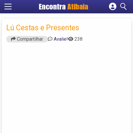
Encontra
Atibaia
Cadastrar empresa
Fazer login
Lú Cestas e Presentes
Criar conta
Compartilhar
Avalie!
238