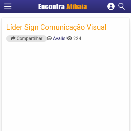
Encontra
Atibaia
Cadastrar empresa
Fazer login
Líder Sign Comunicação Visual
Criar conta
Compartilhar
Avalie!
224