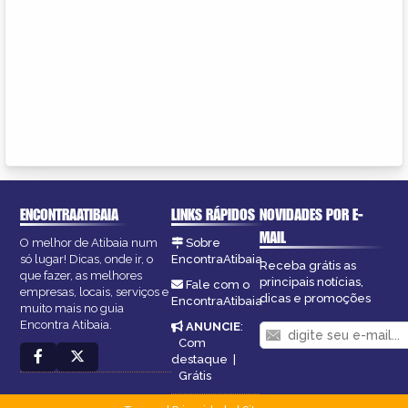
ENCONTRAATIBAIA
LINKS RÁPIDOS
NOVIDADES POR E-
MAIL
O melhor de Atibaia num
Sobre
só lugar! Dicas, onde ir, o
EncontraAtibaia
Receba grátis as
que fazer, as melhores
principais notícias,
Fale com o
empresas, locais, serviços e
dicas e promoções
EncontraAtibaia
muito mais no guia
Encontra Atibaia.
ANUNCIE
:
Com
destaque
|
Grátis