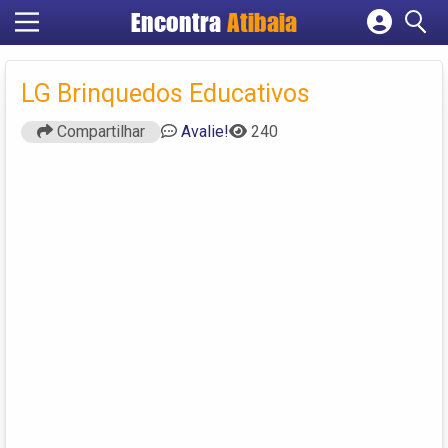
Encontra
Atibaia
Cadastrar empresa
Fazer login
LG Brinquedos Educativos
Criar conta
Compartilhar
Avalie!
240