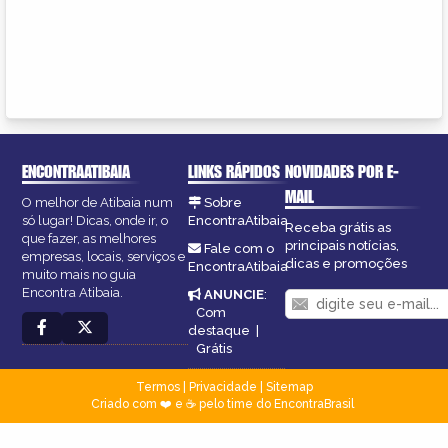
ENCONTRAATIBAIA
LINKS RÁPIDOS
NOVIDADES POR E-
MAIL
O melhor de Atibaia num
Sobre
só lugar! Dicas, onde ir, o
EncontraAtibaia
Receba grátis as
que fazer, as melhores
principais notícias,
Fale com o
empresas, locais, serviços e
dicas e promoções
EncontraAtibaia
muito mais no guia
Encontra Atibaia.
ANUNCIE
:
Com
destaque
|
Grátis
Termos
|
Privacidade
|
Sitemap
Criado com ❤️ e ☕ pelo time do EncontraBrasil