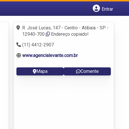
Entrar
Cadastrar empresa
Fazer login
R. José Lucas, 147 - Centro - Atibaia - SP -
Criar conta
12940-700
Endereço copiado!
(11) 4412-2907
www.agencialevante.com.br
Mapa
Comente