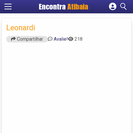
Encontra
Atibaia
Cadastrar empresa
Fazer login
Leonardi
Criar conta
Compartilhar
Avalie!
218