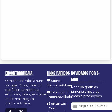
ENCONTRAATIBAIA
LINKS RÁPIDOS
NOVIDADES POR E-
MAIL
O melhor de Atibaia num
Sobre
só lugar! Dicas, onde ir, o
EncontraAtibaia
Receba grátis as
que fazer, as melhores
principais notícias,
Fale com o
empresas, locais, serviços e
dicas e promoções
EncontraAtibaia
muito mais no guia
Encontra Atibaia.
ANUNCIE
:
Com