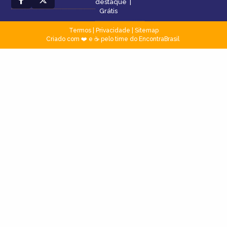
destaque
|
Grátis
Termos
|
Privacidade
|
Sitemap
Criado com ❤️ e ☕ pelo time do EncontraBrasil