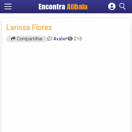
Encontra
Atibaia
Cadastrar empresa
Fazer login
Larissa Flores
Criar conta
Compartilhar
Avalie!
215