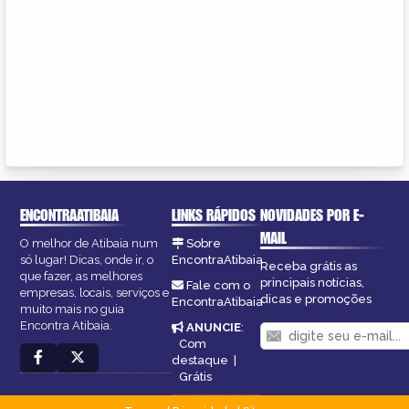
ENCONTRAATIBAIA
LINKS RÁPIDOS
NOVIDADES POR E-
MAIL
O melhor de Atibaia num
Sobre
só lugar! Dicas, onde ir, o
EncontraAtibaia
Receba grátis as
que fazer, as melhores
principais notícias,
Fale com o
empresas, locais, serviços e
dicas e promoções
EncontraAtibaia
muito mais no guia
Encontra Atibaia.
ANUNCIE
:
Com
destaque
|
Grátis