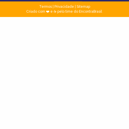
Termos
|
Privacidade
|
Sitemap
Criado com ❤️ e ☕ pelo time do EncontraBrasil