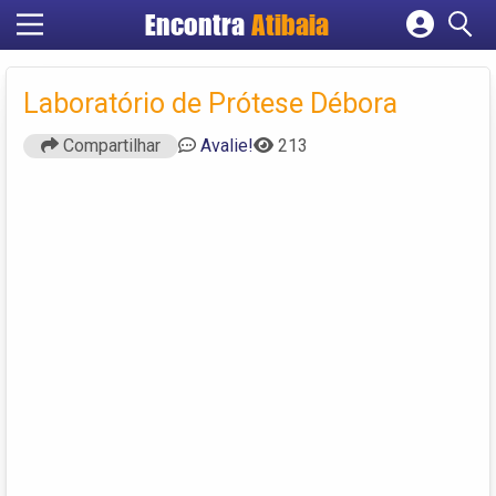
Encontra
Atibaia
Cadastrar empresa
Fazer login
Laboratório de Prótese Débora
Criar conta
Compartilhar
Avalie!
213