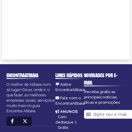
ENCONTRAATIBAIA
LINKS RÁPIDOS
NOVIDADES POR E-
MAIL
O melhor de Atibaia num
Sobre
só lugar! Dicas, onde ir, o
EncontraAtibaia
Receba grátis as
que fazer, as melhores
principais notícias,
Fale com o
empresas, locais, serviços e
dicas e promoções
EncontraAtibaia
muito mais no guia
Encontra Atibaia.
ANUNCIE
:
Com
destaque
|
Grátis