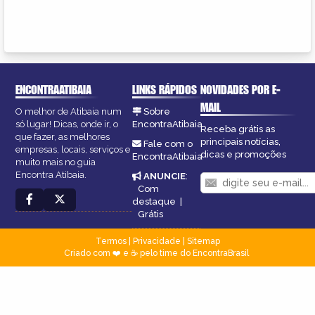
ENCONTRAATIBAIA
LINKS RÁPIDOS
NOVIDADES POR E-
MAIL
O melhor de Atibaia num
Sobre
só lugar! Dicas, onde ir, o
EncontraAtibaia
Receba grátis as
que fazer, as melhores
principais notícias,
Fale com o
empresas, locais, serviços e
dicas e promoções
EncontraAtibaia
muito mais no guia
Encontra Atibaia.
ANUNCIE
:
Com
destaque
|
Grátis
Termos
|
Privacidade
|
Sitemap
Criado com ❤️ e ☕ pelo time do EncontraBrasil