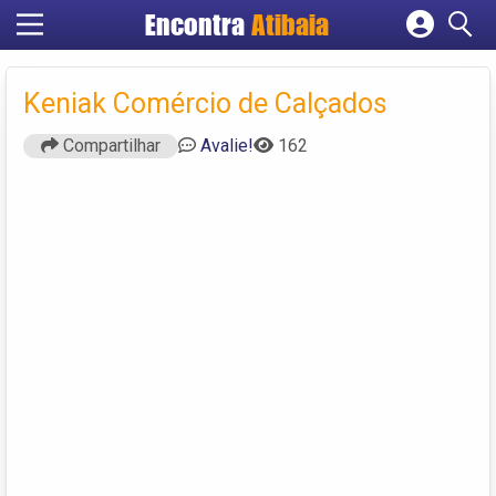
Encontra
Atibaia
Cadastrar empresa
Fazer login
Keniak Comércio de Calçados
Criar conta
Compartilhar
Avalie!
162