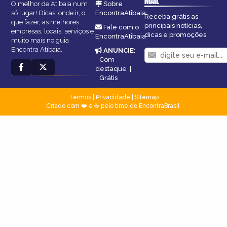
MAIL
O melhor de Atibaia num
Sobre
só lugar! Dicas, onde ir, o
EncontraAtibaia
Receba grátis as
que fazer, as melhores
principais notícias,
Fale com o
empresas, locais, serviços e
dicas e promoções
EncontraAtibaia
muito mais no guia
Encontra Atibaia.
ANUNCIE
:
Com
destaque
|
Grátis
Termos
|
Privacidade
|
Sitemap
Criado com ❤️ e ☕ pelo time do EncontraBrasil