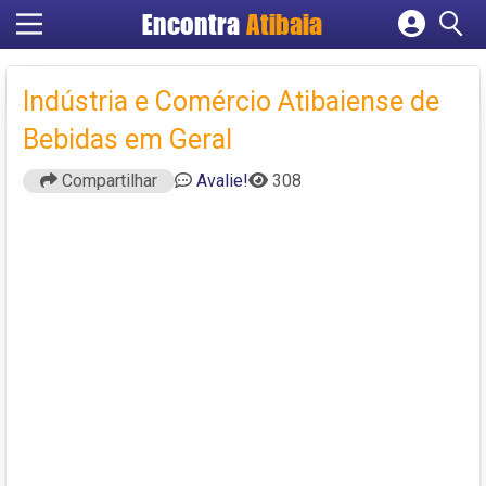
Encontra
Atibaia
Cadastrar empresa
Fazer login
Indústria e Comércio Atibaiense de
Criar conta
Bebidas em Geral
Compartilhar
Avalie!
308