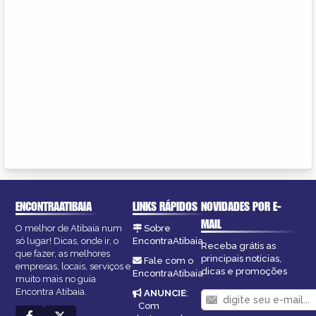
ENCONTRAATIBAIA
LINKS RÁPIDOS
NOVIDADES POR E-
MAIL
O melhor de Atibaia num
Sobre
só lugar! Dicas, onde ir, o
EncontraAtibaia
Receba grátis as
que fazer, as melhores
principais notícias,
Fale com o
empresas, locais, serviços e
dicas e promoções
EncontraAtibaia
muito mais no guia
Encontra Atibaia.
ANUNCIE
:
Com