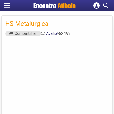
Encontra
Atibaia
Cadastrar empresa
Fazer login
HS Metalúrgica
Criar conta
Compartilhar
Avalie!
193