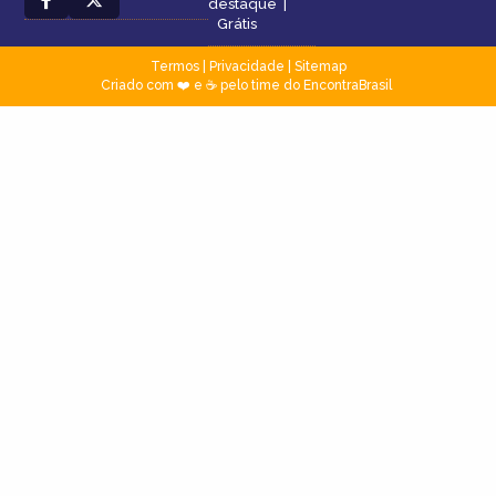
destaque
|
Grátis
Termos
|
Privacidade
|
Sitemap
Criado com ❤️ e ☕ pelo time do EncontraBrasil