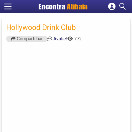
Encontra
Atibaia
Cadastrar empresa
Fazer login
Hollywood Drink Club
Criar conta
Compartilhar
Avalie!
772