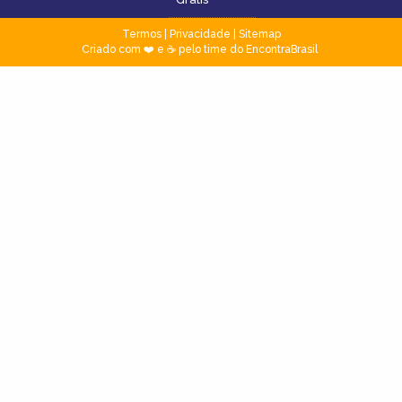
Termos
|
Privacidade
|
Sitemap
Criado com ❤️ e ☕ pelo time do EncontraBrasil