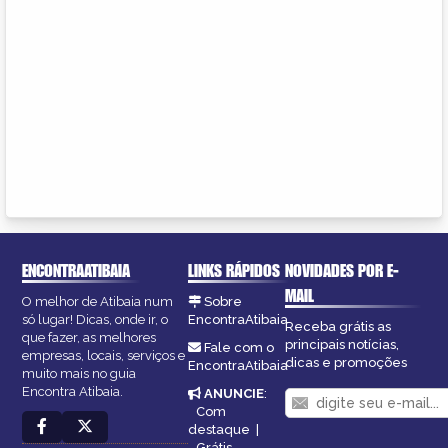
ENCONTRAATIBAIA
LINKS RÁPIDOS
NOVIDADES POR E-
MAIL
O melhor de Atibaia num
Sobre
só lugar! Dicas, onde ir, o
EncontraAtibaia
Receba grátis as
que fazer, as melhores
principais notícias,
Fale com o
empresas, locais, serviços e
dicas e promoções
EncontraAtibaia
muito mais no guia
Encontra Atibaia.
ANUNCIE
:
Com
destaque
|
Grátis