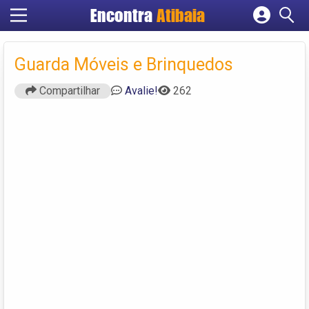
Encontra
Atibaia
Cadastrar empresa
Fazer login
Guarda Móveis e Brinquedos
Criar conta
Compartilhar
Avalie!
262