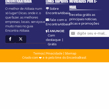
ENCONTRAATIBAIA
LINKS RÁPIDOS
NOVIDADES POR E-
MAIL
O melhor de Atibaia num
Sobre
só lugar! Dicas, onde ir, o
EncontraAtibaia
Receba grátis as
que fazer, as melhores
principais notícias,
Fale com o
empresas, locais, serviços e
dicas e promoções
EncontraAtibaia
muito mais no guia
Encontra Atibaia.
ANUNCIE
:
Com
destaque
|
Grátis
Termos
|
Privacidade
|
Sitemap
Criado com ❤️ e ☕ pelo time do EncontraBrasil