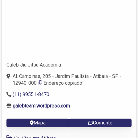
Galeb Jiu Jitsu Academia
Al. Campinas, 285 - Jardim Paulista - Atibaia - SP -
12940-000
Endereço copiado!
(11) 99551-8470
galebteam.wordpress.com
Mapa
Comente