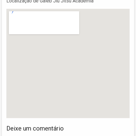
Localização de Galeb Jiu Jitsu Academia
Deixe um comentário