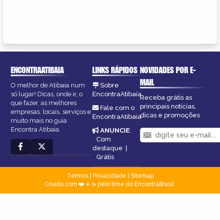
ENCONTRAATIBAIA
LINKS RÁPIDOS
NOVIDADES POR E-
MAIL
O melhor de Atibaia num
Sobre
só lugar! Dicas, onde ir, o
EncontraAtibaia
Receba grátis as
que fazer, as melhores
principais notícias,
Fale com o
empresas, locais, serviços e
dicas e promoções
EncontraAtibaia
muito mais no guia
Encontra Atibaia.
ANUNCIE
:
Com
destaque
|
Grátis
Termos
|
Privacidade
|
Sitemap
Criado com ❤️ e ☕ pelo time do EncontraBrasil