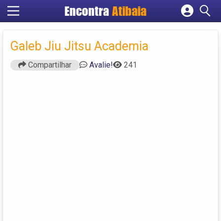
Encontra
Atibaia
Cadastrar empresa
Fazer login
Galeb Jiu Jitsu Academia
Criar conta
Compartilhar
Avalie!
241