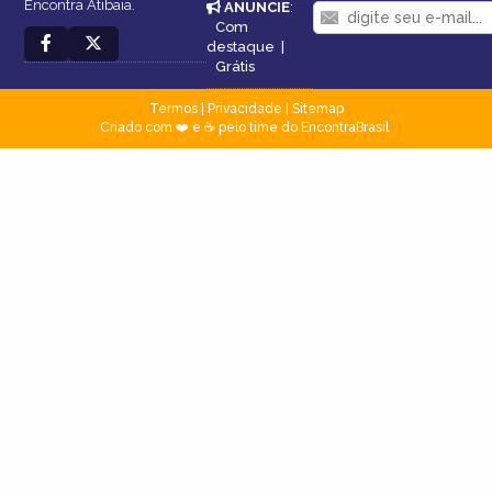
Encontra Atibaia.
ANUNCIE
:
Com
destaque
|
Grátis
Termos
|
Privacidade
|
Sitemap
Criado com ❤️ e ☕ pelo time do EncontraBrasil