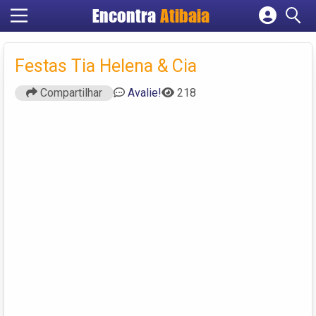
Encontra
Atibaia
Cadastrar empresa
Fazer login
Festas Tia Helena & Cia
Criar conta
Compartilhar
Avalie!
218