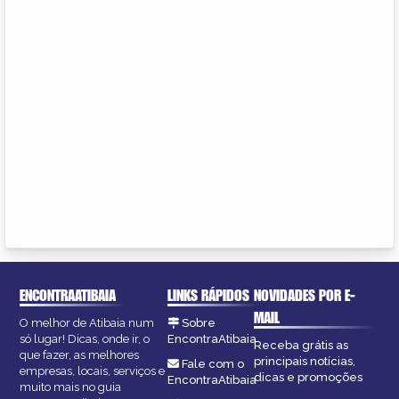
ENCONTRAATIBAIA
LINKS RÁPIDOS
NOVIDADES POR E-
MAIL
O melhor de Atibaia num
Sobre
só lugar! Dicas, onde ir, o
EncontraAtibaia
Receba grátis as
que fazer, as melhores
principais notícias,
Fale com o
empresas, locais, serviços e
dicas e promoções
EncontraAtibaia
muito mais no guia