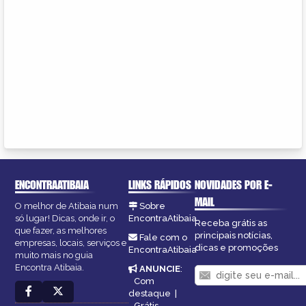
ENCONTRAATIBAIA
LINKS RÁPIDOS
NOVIDADES POR E-
MAIL
O melhor de Atibaia num
Sobre
só lugar! Dicas, onde ir, o
EncontraAtibaia
Receba grátis as
que fazer, as melhores
principais notícias,
Fale com o
empresas, locais, serviços e
dicas e promoções
EncontraAtibaia
muito mais no guia
Encontra Atibaia.
ANUNCIE
:
Com
destaque
|
Grátis