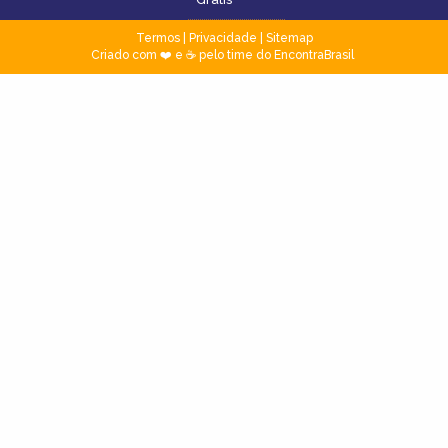
Termos
|
Privacidade
|
Sitemap
Criado com ❤️ e ☕ pelo time do EncontraBrasil