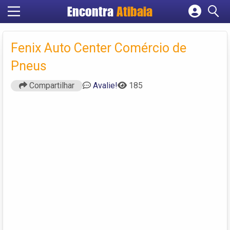
Encontra
Atibaia
Cadastrar empresa
Fazer login
Fenix Auto Center Comércio de
Criar conta
Pneus
Compartilhar
Avalie!
185