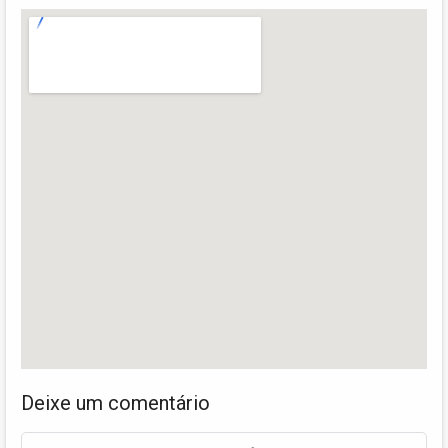
Deixe um comentário