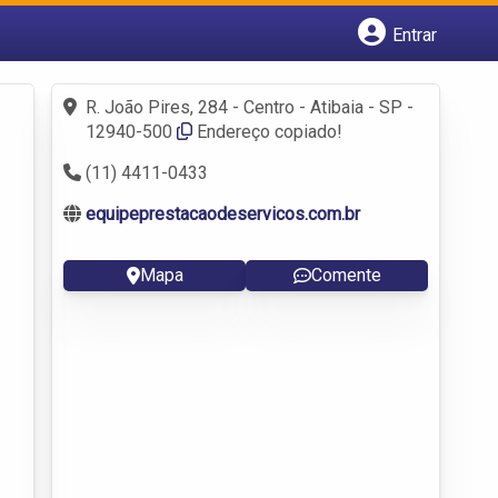
Entrar
Cadastrar empresa
Fazer login
R. João Pires, 284 - Centro - Atibaia - SP -
Criar conta
12940-500
Endereço copiado!
(11) 4411-0433
equipeprestacaodeservicos.com.br
Mapa
Comente