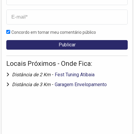
Concordo em tornar meu comentário público
Locais Próximos - Onde Fica:
Distância de 2 Km
-
Fest Tuning Atibaia
Distância de 3 Km
-
Garagem Envelopamento