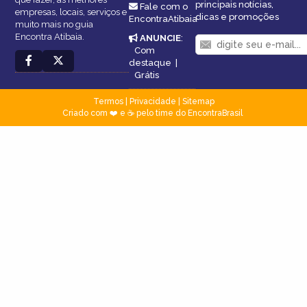
principais notícias,
Fale com o
empresas, locais, serviços e
dicas e promoções
EncontraAtibaia
muito mais no guia
Encontra Atibaia.
ANUNCIE
:
Com
destaque
|
Grátis
Termos
|
Privacidade
|
Sitemap
Criado com ❤️ e ☕ pelo time do EncontraBrasil