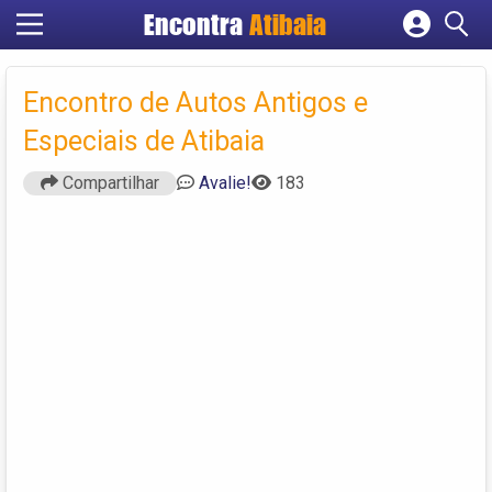
Encontra
Atibaia
Cadastrar empresa
Fazer login
Encontro de Autos Antigos e
Criar conta
Especiais de Atibaia
Compartilhar
Avalie!
183