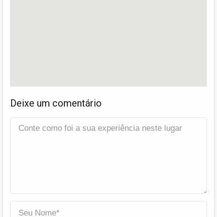
Deixe um comentário