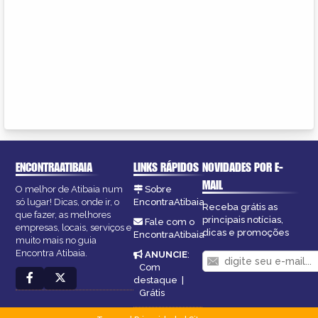
ENCONTRAATIBAIA
LINKS RÁPIDOS
NOVIDADES POR E-
MAIL
O melhor de Atibaia num
Sobre
só lugar! Dicas, onde ir, o
EncontraAtibaia
Receba grátis as
que fazer, as melhores
principais notícias,
Fale com o
empresas, locais, serviços e
dicas e promoções
EncontraAtibaia
muito mais no guia
Encontra Atibaia.
ANUNCIE
:
Com
destaque
|
Grátis