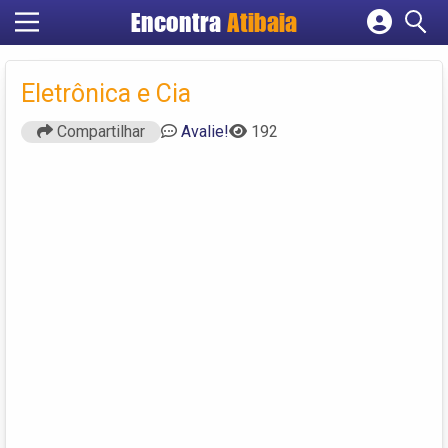
Encontra
Atibaia
Cadastrar empresa
Fazer login
Eletrônica e Cia
Criar conta
Compartilhar
Avalie!
192