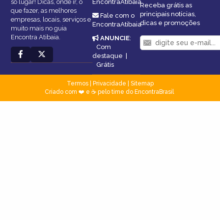
só lugar! Dicas, onde ir, o
EncontraAtibaia
Receba grátis as
que fazer, as melhores
principais notícias,
Fale com o
empresas, locais, serviços e
dicas e promoções
EncontraAtibaia
muito mais no guia
Encontra Atibaia.
ANUNCIE
:
Com
destaque
|
Grátis
Termos
|
Privacidade
|
Sitemap
Criado com ❤️ e ☕ pelo time do EncontraBrasil