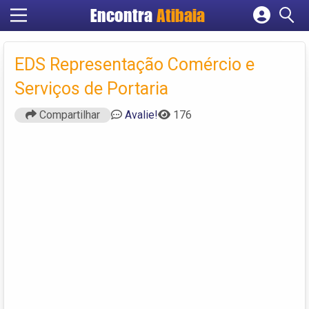
Encontra
Atibaia
Cadastrar empresa
Fazer login
EDS Representação Comércio e
Criar conta
Serviços de Portaria
Compartilhar
Avalie!
176