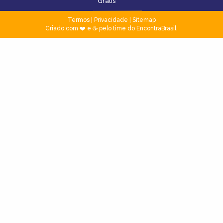
Grátis
Termos
|
Privacidade
|
Sitemap
Criado com ❤️ e ☕ pelo time do EncontraBrasil