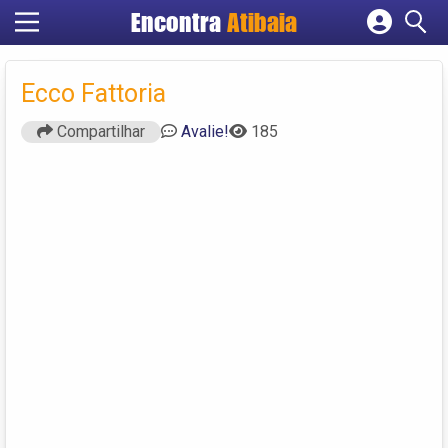
Encontra
Atibaia
Cadastrar empresa
Fazer login
Ecco Fattoria
Criar conta
Compartilhar
Avalie!
185