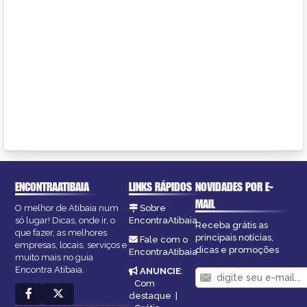
ENCONTRAATIBAIA
LINKS RÁPIDOS
NOVIDADES POR E-
MAIL
O melhor de Atibaia num
Sobre
só lugar! Dicas, onde ir, o
EncontraAtibaia
Receba grátis as
que fazer, as melhores
principais notícias,
Fale com o
empresas, locais, serviços e
dicas e promoções
EncontraAtibaia
muito mais no guia
Encontra Atibaia.
ANUNCIE
:
Com
destaque
|