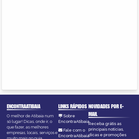
ENCONTRAATIBAIA
LINKS RÁPIDOS
NOVIDADES POR E-
MAIL
O melhor de Atibaia num
Sobre
só lugar! Dicas, onde ir, o
EncontraAtibaia
Receba grátis as
que fazer, as melhores
principais notícias,
Fale com o
empresas, locais, serviços e
dicas e promoções
EncontraAtibaia
muito mais no guia