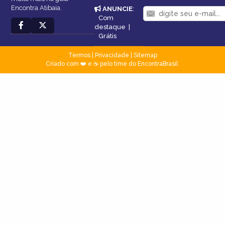
Encontra Atibaia.
ANUNCIE
:
Com
destaque
|
Grátis
Termos
|
Privacidade
|
Sitemap
Criado com ❤️ e ☕ pelo time do EncontraBrasil