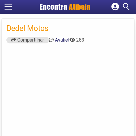
Encontra
Atibaia
Cadastrar empresa
Fazer login
Dedel Motos
Criar conta
Compartilhar
Avalie!
283