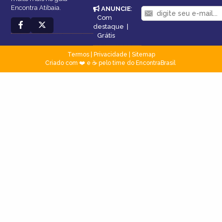
Encontra Atibaia.
ANUNCIE
:
Com
destaque
|
Grátis
Termos
|
Privacidade
|
Sitemap
Criado com ❤️ e ☕ pelo time do EncontraBrasil