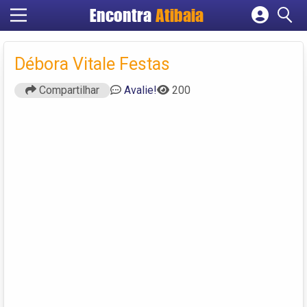
Encontra
Atibaia
Cadastrar empresa
Fazer login
Débora Vitale Festas
Criar conta
Compartilhar
Avalie!
200