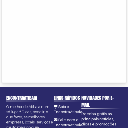
ENCONTRAATIBAIA
LINKS RÁPIDOS
NOVIDADES POR E-
MAIL
O melhor de Atibaia num
Sobre
só lugar! Dicas, onde ir, o
EncontraAtibaia
Receba grátis as
que fazer, as melhores
principais notícias,
Fale com o
empresas, locais, serviços e
dicas e promoções
EncontraAtibaia
muito mais no guia