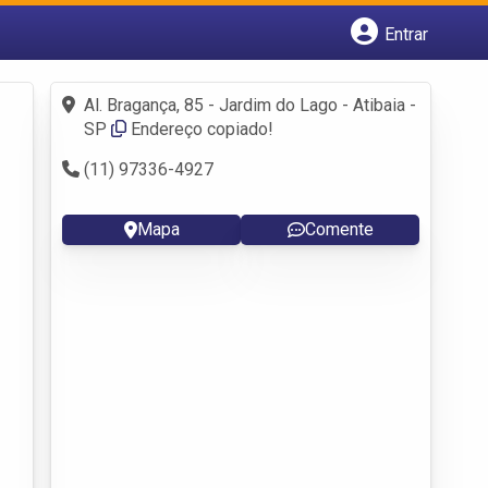
Entrar
Cadastrar empresa
Fazer login
Al. Bragança, 85 - Jardim do Lago - Atibaia -
Criar conta
SP
Endereço copiado!
(11) 97336-4927
Mapa
Comente