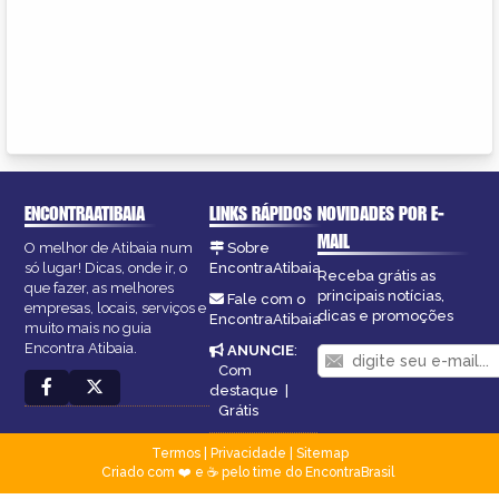
ENCONTRAATIBAIA
LINKS RÁPIDOS
NOVIDADES POR E-
MAIL
O melhor de Atibaia num
Sobre
só lugar! Dicas, onde ir, o
EncontraAtibaia
Receba grátis as
que fazer, as melhores
principais notícias,
Fale com o
empresas, locais, serviços e
dicas e promoções
EncontraAtibaia
muito mais no guia
Encontra Atibaia.
ANUNCIE
:
Com
destaque
|
Grátis
Termos
|
Privacidade
|
Sitemap
Criado com ❤️ e ☕ pelo time do EncontraBrasil