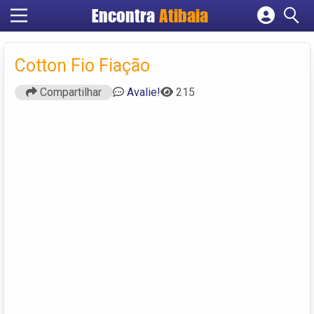
Encontra
Atibaia
Cadastrar empresa
Fazer login
Cotton Fio Fiação
Criar conta
Compartilhar
Avalie!
215