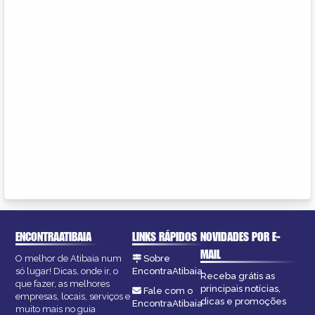
ENCONTRAATIBAIA
LINKS RÁPIDOS
NOVIDADES POR E-
MAIL
O melhor de Atibaia num
Sobre
só lugar! Dicas, onde ir, o
EncontraAtibaia
Receba grátis as
que fazer, as melhores
principais notícias,
Fale com o
empresas, locais, serviços e
dicas e promoções
EncontraAtibaia
muito mais no guia