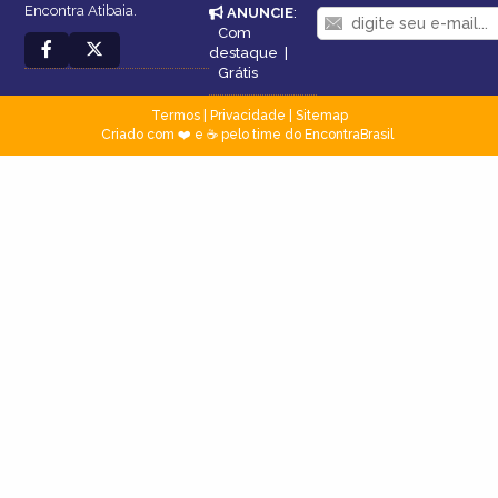
Encontra Atibaia.
ANUNCIE
:
Com
destaque
|
Grátis
Termos
|
Privacidade
|
Sitemap
Criado com ❤️ e ☕ pelo time do EncontraBrasil