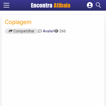
Encontra
Atibaia
Cadastrar empresa
Fazer login
Copiagem
Criar conta
Compartilhar
Avalie!
266