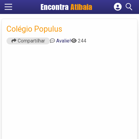
Encontra
Atibaia
Cadastrar empresa
Fazer login
Colégio Populus
Criar conta
Compartilhar
Avalie!
244