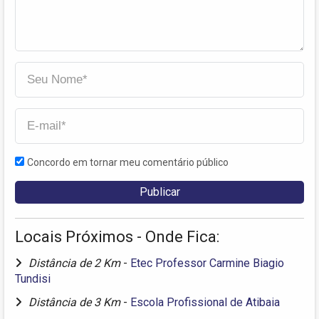
Concordo em tornar meu comentário público
Locais Próximos - Onde Fica:
Distância de 2 Km
-
Etec Professor Carmine Biagio
Tundisi
Distância de 3 Km
-
Escola Profissional de Atibaia