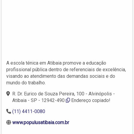
A escola ténica em Atibaia promove a educação
profissional pública dentro de referenciais de excelência,
visando ao atendimento das demandas sociais e do
mundo do trabalho.
R. Dr. Eurico de Souza Pereira, 100 - Alvinópolis -
Atibaia - SP - 12942-490
Endereço copiado!
(11) 4411-0080
www.populusatibaia.com.br