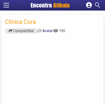
Encontra
Atibaia
Cadastrar empresa
Fazer login
Clínica Cora
Criar conta
Compartilhar
Avalie!
190