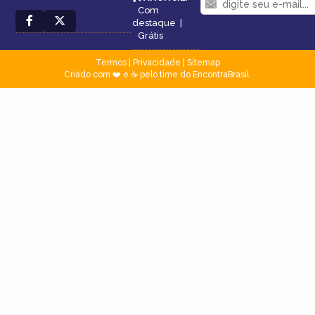
Com
destaque
|
Grátis
Termos
|
Privacidade
|
Sitemap
Criado com ❤️ e ☕ pelo time do EncontraBrasil