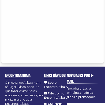
ENCONTRAATIBAIA
LINKS RÁPIDOS
NOVIDADES POR E-
MAIL
O melhor de Atibaia num
Sobre
só lugar! Dicas, onde ir, o
EncontraAtibaia
Receba grátis as
que fazer, as melhores
principais notícias,
Fale com o
empresas, locais, serviços e
dicas e promoções
EncontraAtibaia
muito mais no guia
Encontra Atibaia.
ANUNCIE
: