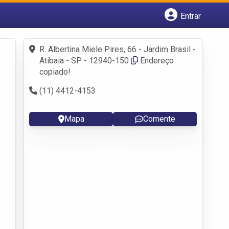
Entrar
Cadastrar empresa
Fazer login
R. Albertina Miele Pires, 66 - Jardim Brasil -
Criar conta
Atibaia - SP - 12940-150
Endereço
copiado!
(11) 4412-4153
Mapa
Comente