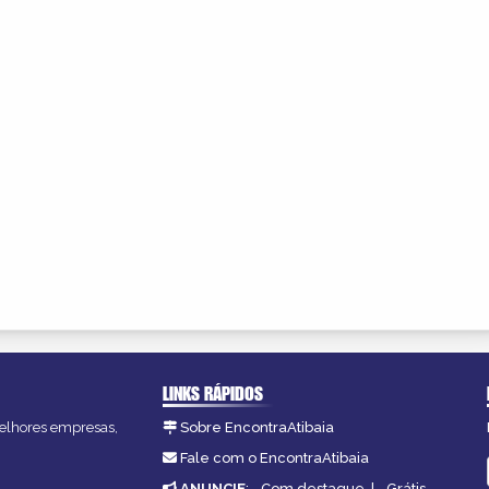
LINKS RÁPIDOS
 melhores empresas,
Sobre EncontraAtibaia
Fale com o EncontraAtibaia
ANUNCIE
:
Com destaque
|
Grátis