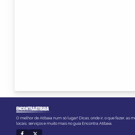
ENCONTRAATIBAIA
O melhor de Atibaia num só lugar! Dicas, onde ir, o que fazer, as
locais, serviços e muito mais no guia Encontra Atibaia.