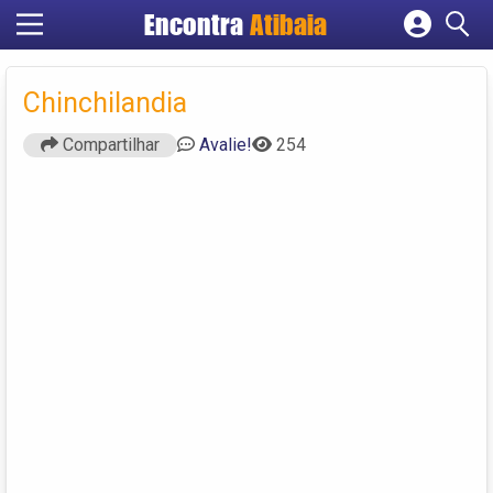
Encontra
Atibaia
Cadastrar empresa
Fazer login
Chinchilandia
Criar conta
Compartilhar
Avalie!
254