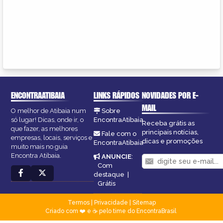
ENCONTRAATIBAIA
LINKS RÁPIDOS
NOVIDADES POR E-
MAIL
O melhor de Atibaia num
Sobre
só lugar! Dicas, onde ir, o
EncontraAtibaia
Receba grátis as
que fazer, as melhores
principais notícias,
Fale com o
empresas, locais, serviços e
dicas e promoções
EncontraAtibaia
muito mais no guia
Encontra Atibaia.
ANUNCIE
:
Com
destaque
|
Grátis
Termos
|
Privacidade
|
Sitemap
Criado com ❤️ e ☕ pelo time do EncontraBrasil