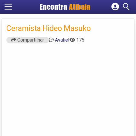
Encontra
Atibaia
Cadastrar empresa
Fazer login
Ceramista Hideo Masuko
Criar conta
Compartilhar
Avalie!
175