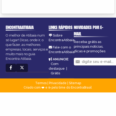
ENCONTRAATIBAIA
LINKS RÁPIDOS
NOVIDADES POR E-
MAIL
O melhor de Atibaia num
Sobre
só lugar! Dicas, onde ir, o
EncontraAtibaia
Receba grátis as
que fazer, as melhores
principais notícias,
Fale com o
empresas, locais, serviços e
dicas e promoções
EncontraAtibaia
muito mais no guia
Encontra Atibaia.
ANUNCIE
:
Com
destaque
|
Grátis
Termos
|
Privacidade
|
Sitemap
Criado com ❤️ e ☕ pelo time do EncontraBrasil