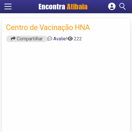
Encontra
Atibaia
Cadastrar empresa
Fazer login
Centro de Vacinação HNA
Criar conta
Compartilhar
Avalie!
222