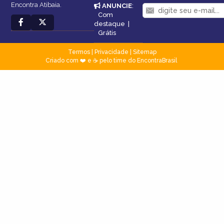
Encontra Atibaia.
ANUNCIE
:
Com
destaque
|
Grátis
Termos
|
Privacidade
|
Sitemap
Criado com ❤️ e ☕ pelo time do EncontraBrasil