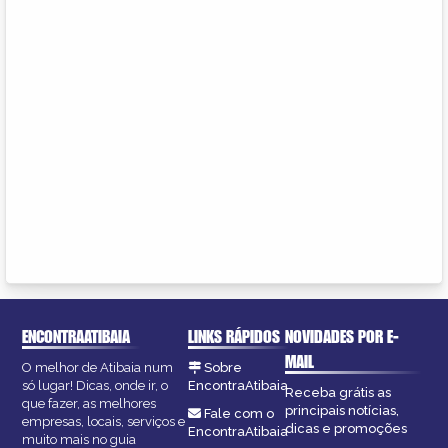
ENCONTRAATIBAIA
LINKS RÁPIDOS
NOVIDADES POR E-
MAIL
O melhor de Atibaia num
Sobre
só lugar! Dicas, onde ir, o
EncontraAtibaia
Receba grátis as
que fazer, as melhores
principais notícias,
Fale com o
empresas, locais, serviços e
dicas e promoções
EncontraAtibaia
muito mais no guia