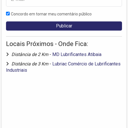
Concordo em tornar meu comentário público
Locais Próximos - Onde Fica:
Distância de 2 Km
-
MD Lubrificantes Atibaia
Distância de 3 Km
-
Lubriac Comércio de Lubrificantes
Industriais