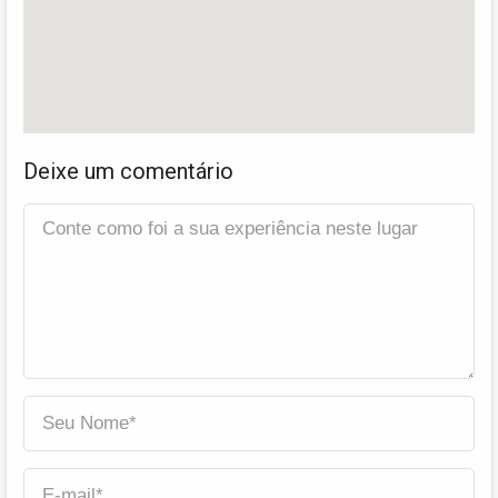
Deixe um comentário