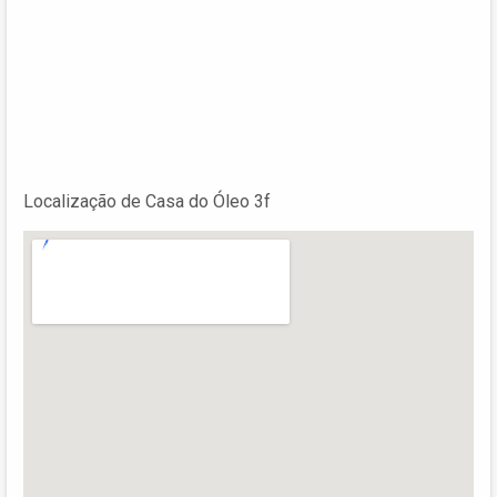
Localização de Casa do Óleo 3f