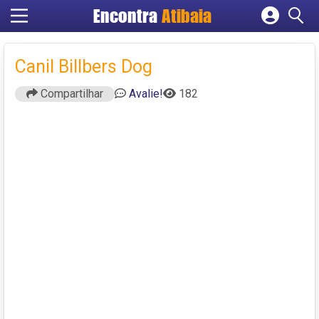
Encontra
Atibaia
Cadastrar empresa
Fazer login
Canil Billbers Dog
Criar conta
Compartilhar
Avalie!
182