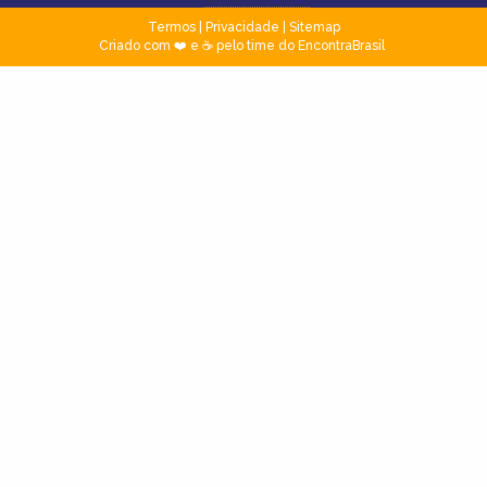
Termos
|
Privacidade
|
Sitemap
Criado com ❤️ e ☕ pelo time do EncontraBrasil