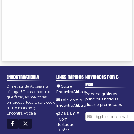
ENCONTRAATIBAIA
LINKS RÁPIDOS
NOVIDADES POR E-
MAIL
O melhor de Atibaia num
Sobre
só lugar! Dicas, onde ir, o
EncontraAtibaia
Receba grátis as
que fazer, as melhores
principais notícias,
Fale com o
empresas, locais, serviços e
dicas e promoções
EncontraAtibaia
muito mais no guia
Encontra Atibaia.
ANUNCIE
:
Com
destaque
|
Grátis