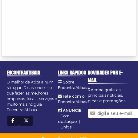
ENCONTRAATIBAIA
LINKS RÁPIDOS
NOVIDADES POR E-
MAIL
O melhor de Atibaia num
Sobre
só lugar! Dicas, onde ir, o
EncontraAtibaia
Receba grátis as
que fazer, as melhores
principais notícias,
Fale com o
empresas, locais, serviços e
dicas e promoções
EncontraAtibaia
muito mais no guia
Encontra Atibaia.
ANUNCIE
:
Com
destaque
|
Grátis