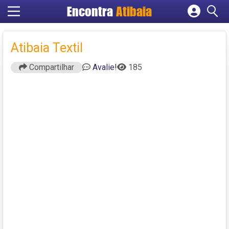
Encontra
Atibaia
Cadastrar empresa
Fazer login
Atibaia Textil
Criar conta
Compartilhar
Avalie!
185