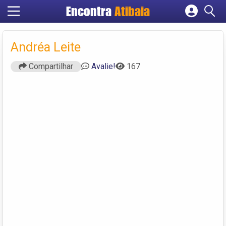
Encontra
Atibaia
Cadastrar empresa
Fazer login
Andréa Leite
Criar conta
Compartilhar
Avalie!
167