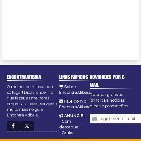
ENCONTRAATIBAIA
LINKS RÁPIDOS
NOVIDADES POR E-
MAIL
O melhor de Atibaia num
Sobre
só lugar! Dicas, onde ir, o
EncontraAtibaia
Receba grátis as
que fazer, as melhores
principais notícias,
Fale com o
empresas, locais, serviços e
dicas e promoções
EncontraAtibaia
muito mais no guia
Encontra Atibaia.
ANUNCIE
:
Com
destaque
|
Grátis