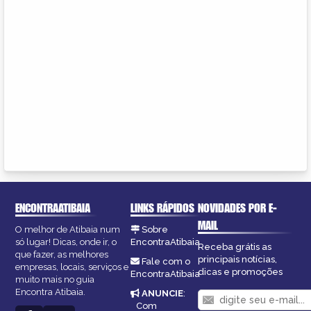
ENCONTRAATIBAIA
LINKS RÁPIDOS
NOVIDADES POR E-
MAIL
O melhor de Atibaia num
Sobre
só lugar! Dicas, onde ir, o
EncontraAtibaia
Receba grátis as
que fazer, as melhores
principais notícias,
Fale com o
empresas, locais, serviços e
dicas e promoções
EncontraAtibaia
muito mais no guia
Encontra Atibaia.
ANUNCIE
:
Com