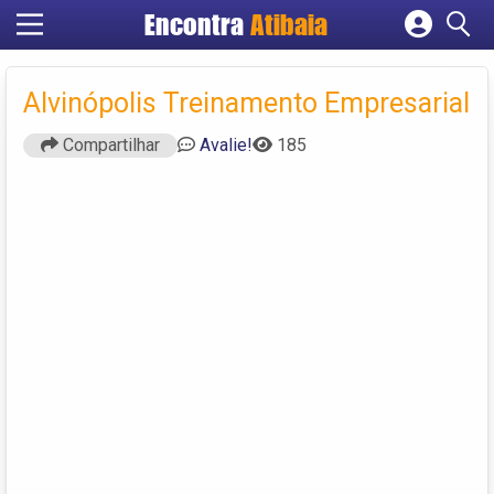
Encontra
Atibaia
Cadastrar empresa
Fazer login
Alvinópolis Treinamento Empresarial
Criar conta
Compartilhar
Avalie!
185