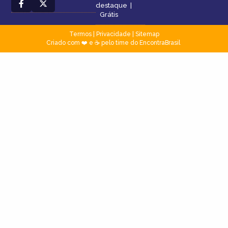
destaque
|
Grátis
Termos
|
Privacidade
|
Sitemap
Criado com ❤️ e ☕ pelo time do EncontraBrasil