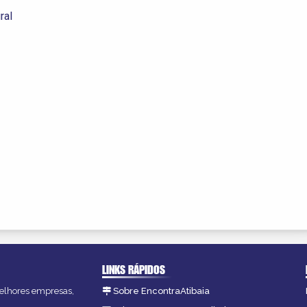
ral
LINKS RÁPIDOS
 melhores empresas,
Sobre EncontraAtibaia