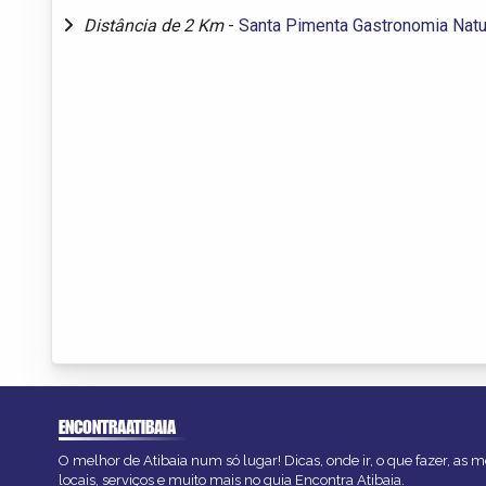
Distância de 2 Km
-
Santa Pimenta Gastronomia Natu
ENCONTRAATIBAIA
O melhor de Atibaia num só lugar! Dicas, onde ir, o que fazer, as
locais, serviços e muito mais no guia Encontra Atibaia.