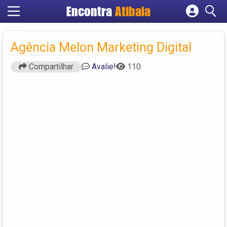
Encontra
Atibaia
Cadastrar empresa
Fazer login
Agência Melon Marketing Digital
Criar conta
Compartilhar
Avalie!
110