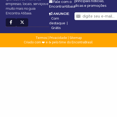
principais notícias,
Fale com o
empresas, locais, serviços e
dicas e promoções
EncontraAtibaia
muito mais no guia
Encontra Atibaia.
ANUNCIE
:
Com
destaque
|
Grátis
Termos
|
Privacidade
|
Sitemap
Criado com ❤️ e ☕ pelo time do EncontraBrasil