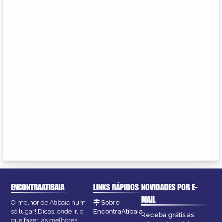
ENCONTRAATIBAIA
LINKS RÁPIDOS
NOVIDADES POR E-
MAIL
O melhor de Atibaia num
Sobre
só lugar! Dicas, onde ir, o
EncontraAtibaia
Receba grátis as
que fazer, as melhores