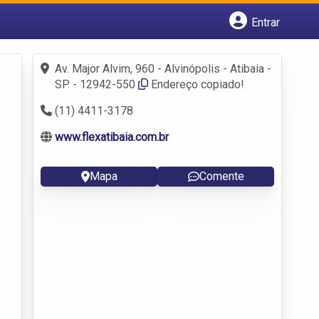
Entrar
Cadastrar empresa
Fazer login
Av. Major Alvim, 960 - Alvinópolis - Atibaia -
Criar conta
SP - 12942-550
Endereço copiado!
(11) 4411-3178
www.flexatibaia.com.br
Mapa
Comente