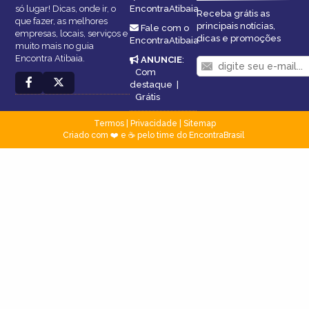
só lugar! Dicas, onde ir, o
EncontraAtibaia
Receba grátis as
que fazer, as melhores
principais notícias,
Fale com o
empresas, locais, serviços e
dicas e promoções
EncontraAtibaia
muito mais no guia
Encontra Atibaia.
ANUNCIE
:
Com
destaque
|
Grátis
Termos
|
Privacidade
|
Sitemap
Criado com ❤️ e ☕ pelo time do EncontraBrasil