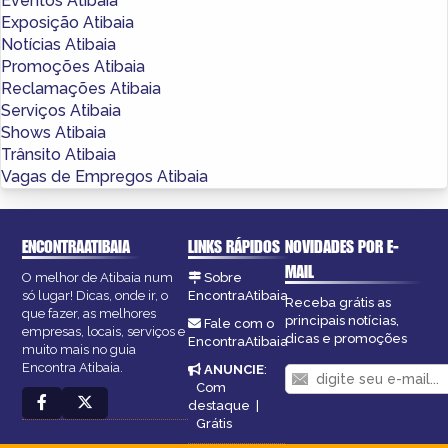
Eventos Atibaia
Exposição Atibaia
Notícias Atibaia
Promoções Atibaia
Reclamações Atibaia
Serviços Atibaia
Shows Atibaia
Trânsito Atibaia
Vagas de Empregos Atibaia
ENCONTRAATIBAIA
LINKS RÁPIDOS
NOVIDADES POR E-
MAIL
O melhor de Atibaia num
Sobre
só lugar! Dicas, onde ir, o
EncontraAtibaia
Receba grátis as
que fazer, as melhores
principais notícias,
Fale com o
empresas, locais, serviços e
dicas e promoções
EncontraAtibaia
muito mais no guia
Encontra Atibaia.
ANUNCIE
:
Com
destaque
|
Grátis