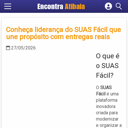
Encontra
Atibaia
Cadastrar empresa
Fazer login
Conheça liderança do SUAS Fácil que
Criar conta
une propósito com entregas reais
27/05/2026
O que é
o SUAS
Fácil?
O
SUAS
Fácil
é uma
plataforma
inovadora
criada para
modernizar
e organizar a