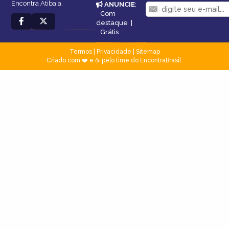
Encontra Atibaia.
ANUNCIE
:
Com
destaque
|
Grátis
Termos
|
Privacidade
|
Sitemap
Criado com ❤️ e ☕ pelo time do EncontraBrasil