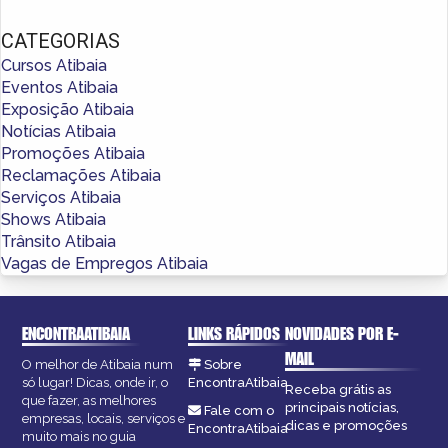
CATEGORIAS
Cursos Atibaia
Eventos Atibaia
Exposição Atibaia
Notícias Atibaia
Promoções Atibaia
Reclamações Atibaia
Serviços Atibaia
Shows Atibaia
Trânsito Atibaia
Vagas de Empregos Atibaia
ENCONTRAATIBAIA
LINKS RÁPIDOS
NOVIDADES POR E-
MAIL
O melhor de Atibaia num
Sobre
só lugar! Dicas, onde ir, o
EncontraAtibaia
Receba grátis as
que fazer, as melhores
principais notícias,
Fale com o
empresas, locais, serviços e
dicas e promoções
EncontraAtibaia
muito mais no guia