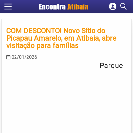
Encontra
Atibaia
Cadastrar empresa
Fazer login
COM DESCONTO! Novo Sítio do
Criar conta
Picapau Amarelo, em Atibaia, abre
visitação para famílias
02/01/2026
Parque