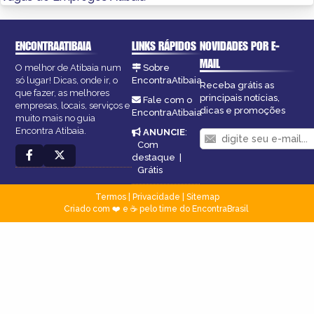
ENCONTRAATIBAIA
LINKS RÁPIDOS
NOVIDADES POR E-
MAIL
O melhor de Atibaia num
Sobre
só lugar! Dicas, onde ir, o
EncontraAtibaia
Receba grátis as
que fazer, as melhores
principais notícias,
Fale com o
empresas, locais, serviços e
dicas e promoções
EncontraAtibaia
muito mais no guia
Encontra Atibaia.
ANUNCIE
:
Com
destaque
|
Grátis
Termos
|
Privacidade
|
Sitemap
Criado com ❤️ e ☕ pelo time do EncontraBrasil