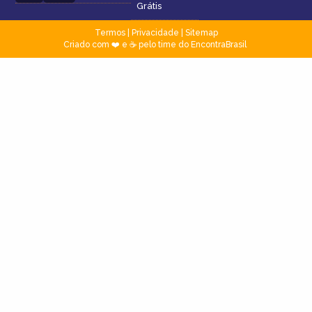
Grátis
Termos
|
Privacidade
|
Sitemap
Criado com ❤️ e ☕ pelo time do EncontraBrasil