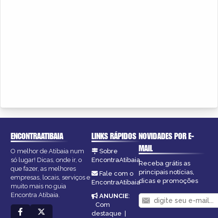
ENCONTRAATIBAIA
LINKS RÁPIDOS
NOVIDADES POR E-
MAIL
O melhor de Atibaia num
Sobre
só lugar! Dicas, onde ir, o
EncontraAtibaia
Receba grátis as
que fazer, as melhores
principais notícias,
Fale com o
empresas, locais, serviços e
dicas e promoções
EncontraAtibaia
muito mais no guia
Encontra Atibaia.
ANUNCIE
:
Com
destaque
|