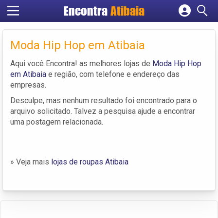
Encontra
Atibaia
Cadastrar empresa
Fazer login
Moda Hip Hop em Atibaia
Criar conta
Aqui você Encontra! as melhores lojas de
Moda Hip Hop
em Atibaia
e região, com telefone e endereço das
empresas.
Desculpe, mas nenhum resultado foi encontrado para o
arquivo solicitado. Talvez a pesquisa ajude a encontrar
uma postagem relacionada.
» Veja mais
lojas de roupas Atibaia