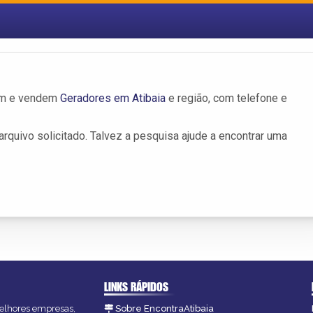
cam e vendem
Geradores em Atibaia
e região, com telefone e
rquivo solicitado. Talvez a pesquisa ajude a encontrar uma
LINKS RÁPIDOS
 melhores empresas,
Sobre EncontraAtibaia