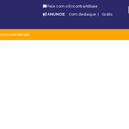
Fale com o EncontraAtibaia
ANUNCIE
:
Com destaque
|
Grátis
o EncontraBrasil