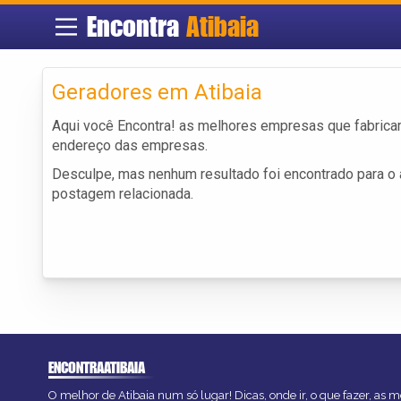
Encontra
Atibaia
Geradores em Atibaia
Aqui você Encontra! as melhores empresas que fabri
endereço das empresas.
Desculpe, mas nenhum resultado foi encontrado para o a
postagem relacionada.
ENCONTRAATIBAIA
O melhor de Atibaia num só lugar! Dicas, onde ir, o que fazer, as